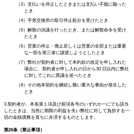
（3）支払いを停止したときまたは支払い不能に陥った
とき
（4）手形交換所の取引停止処分を受けたとき
（5）解散の決議を行ったとき、または解散命令を受け
たとき
（6）営業の停止・廃止若しくは営業の全部または重要
な一部を第三者に譲渡しようとしたとき
（7）弊社が契約者に対して本約款の改定を申し入れた
場合に、契約者が申し入れの日から30 日以内に弊社
に対してこれに異議を述べたとき
（8）その他本契約を継続し難い重大な事由が発生した
とき
3.契約者が、本条第１項及び前項各号のいずれか一にでも該当
したときは、当然に期限の利益を失い弊社に対して負担する一
切の金銭債務を直ちに弁済するものとします。
第20条（禁止事項）