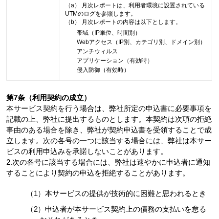
（a） 月次レポートは、利用者環境に設置されている
UTMのログを参照します。
（b） 月次レポートの内容は以下とします。
帯域（IP単位、時間別）
Webアクセス（IP別、カテゴリ別、ドメイン別）
アンチウィルス
アプリケーション（有効時）
侵入防御（有効時）
第7条（利用契約の成立）
本サービス契約を行う場合は、弊社所定の申込書に必要事項を
記載の上、弊社に提出するものとします。本契約は次項の拒絶
事由のある場合を除き、弊社が契約申込書を受領することで成
立します。次の各号の一つに該当する場合には、弊社は本サー
ビスの利用申込みを承諾しないことがあります。
2.次の各号に該当する場合には、弊社は速やかに申込者に通知
することにより契約の申込を拒絶することがあります。
（1）本サービスの提供が技術的に困難と思われるとき
（2）申込者が本サービス契約上の債務の支払いを怠る