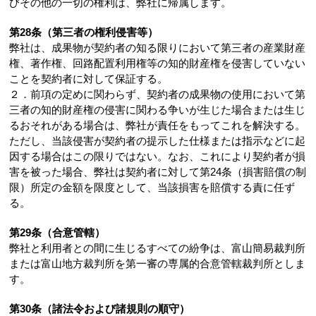
びその他の一切の権利は、弊社に帰属します。
第28条（第三者の権利侵害等）
弊社は、成果物が契約者の知る限りにおいて第三者の産業財産
権、著作権、回路配置利用権等の知的財産権を侵害していない
ことを契約者に対して保証する。
２．前項の定めに関わらず、契約者の成果物の使用において第
三者の知的財産権の侵害に関わる争いが生じた場合または生じ
るおそれがある場合は、弊社が責任をもってこれを解決する。
ただし、当該侵害が契約者の提示した仕様または指示などに起
因する場合はこの限りではない。なお、これにより契約者が損
害を被った場合、弊社は契約者に対して第24条（損害賠償の制
限）所定の金額を限度として、当該損害を賠償する責に任ず
る。
第29条（合意管轄）
弊社と利用者との間に生じるすべての紛争は、富山簡易裁判所
または富山地方裁判所を第一審の専属的合意管轄裁判所としま
す。
第30条（諸法令および諸規則の順守）