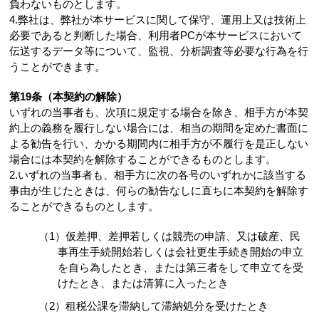
負わないものとします。
4.弊社は、弊社が本サービスに関して保守、運用上又は技術上
必要であると判断した場合、利用者PCが本サービスにおいて
伝送するデータ等について、監視、分析調査等必要な行為を行
うことができます。
第19条（本契約の解除）
いずれの当事者も、次項に規定する場合を除き、相手方が本契
約上の義務を履行しない場合には、相当の期間を定めた書面に
よる勧告を行い、かかる期間内に相手方が不履行を是正しない
場合には本契約を解除することができるものとします。
2.いずれの当事者も、相手方に次の各号のいずれかに該当する
事由が生じたときは、何らの勧告なしに直ちに本契約を解除す
ることができるものとします。
（1）仮差押、差押若しくは競売の申請、又は破産、民
事再生手続開始若しくは会社更生手続き開始の申立
を自ら為したとき、または第三者をして申立てを受
けたとき、または清算に入ったとき
（2）租税公課を滞納して滞納処分を受けたとき