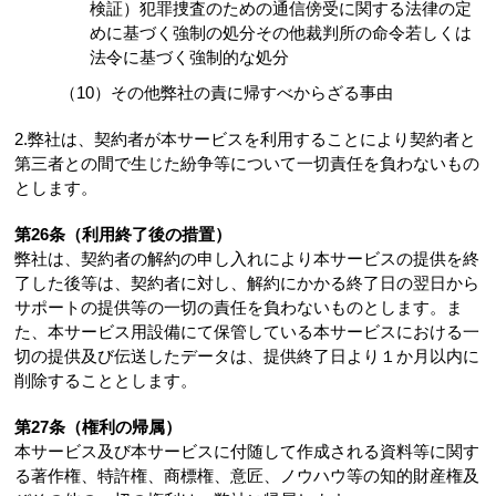
検証）犯罪捜査のための通信傍受に関する法律の定
めに基づく強制の処分その他裁判所の命令若しくは
法令に基づく強制的な処分
（10）その他弊社の責に帰すべからざる事由
2.弊社は、契約者が本サービスを利用することにより契約者と
第三者との間で生じた紛争等について一切責任を負わないもの
とします。
第26条（利用終了後の措置）
弊社は、契約者の解約の申し入れにより本サービスの提供を終
了した後等は、契約者に対し、解約にかかる終了日の翌日から
サポートの提供等の一切の責任を負わないものとします。ま
た、本サービス用設備にて保管している本サービスにおける一
切の提供及び伝送したデータは、提供終了日より１か月以内に
削除することとします。
第27条（権利の帰属）
本サービス及び本サービスに付随して作成される資料等に関す
る著作権、特許権、商標権、意匠、ノウハウ等の知的財産権及