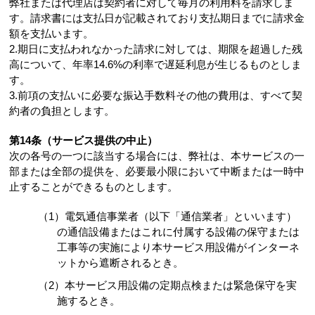
弊社または代理店は契約者に対して毎月の利用料を請求しま
す。請求書には支払日が記載されており支払期日までに請求金
額を支払います。
2.期日に支払われなかった請求に対しては、期限を超過した残
高について、年率14.6%の利率で遅延利息が生じるものとしま
す。
3.前項の支払いに必要な振込手数料その他の費用は、すべて契
約者の負担とします。
第14条（サービス提供の中止）
次の各号の一つに該当する場合には、弊社は、本サービスの一
部または全部の提供を、必要最小限において中断または一時中
止することができるものとします。
（1）電気通信事業者（以下「通信業者」といいます）
の通信設備またはこれに付属する設備の保守または
工事等の実施により本サービス用設備がインターネ
ットから遮断されるとき。
（2）本サービス用設備の定期点検または緊急保守を実
施するとき。