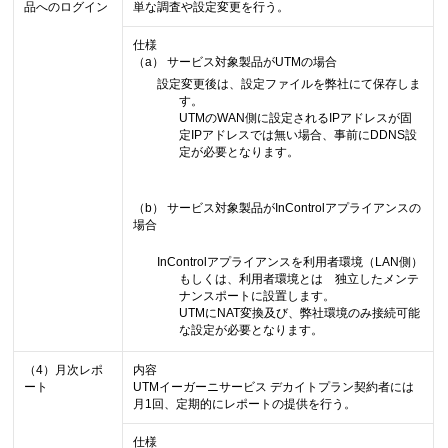
品へのログイン
単な調査や設定変更を行う。
仕様
（a） サービス対象製品がUTMの場合
設定変更後は、設定ファイルを弊社にて保存しま
す。
UTMのWAN側に設定されるIPアドレスが固
定IPアドレスでは無い場合、事前にDDNS設
定が必要となります。
（b） サービス対象製品がInControlアプライアンスの
場合
InControlアプライアンスを利用者環境（LAN側）
もしくは、利用者環境とは 独立したメンテ
ナンスポートに設置します。
UTMにNAT変換及び、弊社環境のみ接続可能
な設定が必要となります。
（4）月次レポ
内容
ート
UTMイーガーニサービス デカイトプラン契約者には
月1回、定期的にレポートの提供を行う。
仕様