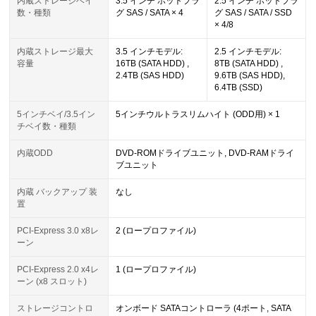
内蔵ストレージベイ
3.5 インチ ホットプラ
2.5 インチ ホットプラ
数・種類
グ SAS / SATA × 4
グ SAS / SATA / SSD
× 4/8
内蔵ストレージ最大
3.5 インチモデル:
2.5 インチモデル:
容量
16TB (SATA HDD) ,
8TB (SATA HDD) ,
2.4TB (SAS HDD)
9.6TB (SAS HDD),
6.4TB (SSD)
5インチベイ/3.5イン
5インチウルトラスリムハイト (ODD用) × 1
チベイ数・種類
内蔵ODD
DVD-ROMドライブユニット, DVD-RAMドライ
ブユニット
内蔵 バックアップ 装
なし
置
PCI-Express 3.0 x8レ
2 (ロープロファイル)
ーン
PCI-Express 2.0 x4レ
1 (ロープロファイル)
ーン (x8 スロット)
ストレージコントロ
オンボード SATAコントローラ (4ポート, SATA