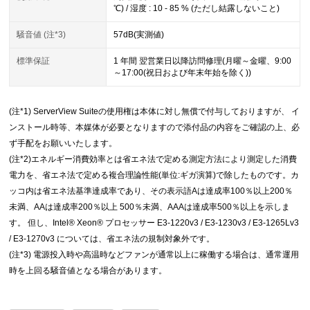
℃) / 湿度 : 10 - 85 % (ただし結露しないこと)
騒音値 (注*3)
57dB(実測値)
標準保証
1 年間 翌営業日以降訪問修理(月曜～金曜、9:00
～17:00(祝日および年末年始を除く))
(注*1) ServerView Suiteの使用権は本体に対し無償で付与しておりますが、 イ
ンストール時等、本媒体が必要となりますので添付品の内容をご確認の上、必
ず手配をお願いいたします。
(注*2)エネルギー消費効率とは省エネ法で定める測定方法により測定した消費
電力を、省エネ法で定める複合理論性能(単位:ギガ演算)で除したものです。カ
ッコ内は省エネ法基準達成率であり、その表示語Aは達成率100％以上200％
未満、AAは達成率200％以上 500％未満、AAAは達成率500％以上を示しま
す。 但し、Intel® Xeon® プロセッサー E3-1220v3 / E3-1230v3 / E3-1265Lv3
/ E3-1270v3 については、省エネ法の規制対象外です。
(注*3) 電源投入時や高温時などファンが通常以上に稼働する場合は、通常運用
時を上回る騒音値となる場合があります。