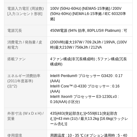
電源入力電圧 (周波数)
100V (50Hz-60Hz) [NEMA5-15準拠] / 200V
[入力コンセント形状]
(50Hz-60Hz) [NEMA L6-15準拠 / IEC 60320準
拠]
電源冗長
450W電源 (94% 効率, 80PLUS® Platinum) : 可
消費電力 / 発熱量 / 皮
(200V時)最大197W / 709.2kJ/h / 199VA, (100V
相電力
時)最大210W / 756kJ/h / 212VA
搭載ファン
4ファン構成(非冗長構成時) ; 5ファン構成(冗長
構成時)
エネルギー消費効率
Intel® Pentium® プロセッサー G3420 : 0.17
(2011年度基準)
(AAA)
(注*2)
Intel® Core™ i3-4330 プロセッサー : 0.16
(AAA)
Intel® Xeon® プロセッサー E3-1230Lv3 :
0.16(AAA) (I 区分)
外形寸法 (W x D x H) /
435[483(突起部含む)]×559[611(突起部含
質量
む)]×43 mm (1U) / 最大13.2kg [16.6kg(ラックレ
ール含む)]
使用環境
周囲温度 : 10 - 35 ℃ (オプション適用時 : 5 - 40