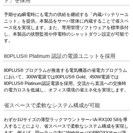
ト」を採用
予期せぬ瞬電時にも電力の供給を継続する「内蔵バッテリーユ
ニット」を提供。本製品をサーバ筐体に内蔵することで省スペ
ース化を実現します。また、専用管理ソフトウェアを標準添付
し、本製品の状態監視や停電時のシャットダウン設定が可能で
す。
80PLUS® Platinum 認証の電源ユニットを採用
80PLUS® プログラムが推進する電気機器の省電力プログラム
において、300W電源では80PLUS® Gold、450W電源では
80PLUS® Platinum認証電源を採用。交流から直流への交換時
の電力ロスを低減し、オフィス環境の省エネ化を実現します。
省スペースで柔軟なシステム構成が可能
わずか1Uサイズの薄型ラックマウントサーバA-RX100 S8を導
入することにより、省スペースで柔軟なシステム構成を実現し
ます。例えば、同一ラック内にWebサーバやPROXYサーバ等