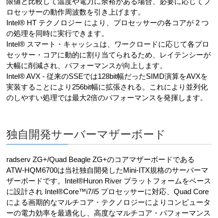
限値と比較して温度や電力に余裕がある場合、必要に応じてプ
ロセッサーの動作周波数を引き上げます。
Intel® HT テクノロジー により、プロセッサーの各コアが 2 つ
の処理を同時に実行できます。
Intel® スマート・キャッシュは、ワークロードに応じて各プロ
セッサー・コアに動的に割り当てられるため、レイテンシーが
大幅に削減され、パフォーマンスが向上します。
Intel® AVX - 従来のSSEでは128bit幅だったSIMD演算をAVXを
実装することにより256bit幅に拡張される。これにより並列化
のしやすい処理では最大2倍のパフォーマンスを発揮します。
独自開発サーバーマザーボード
radserv ZG+/Quad Beagle ZG+のコアマザーボードである
ATW-HQM6700は当社独自開発したMini-ITX規格のサーバーマ
ザーボードです。Intel®Huron River プラットフォームをベース
に設計され Intel®Core™i7/i5 プロセッサーに対応、Quad Core
による画期的なマルチコア・テクノロジーによりコンピュータ
ーの電力効率を最適化し、高度なマルチコア・パフォーマンス