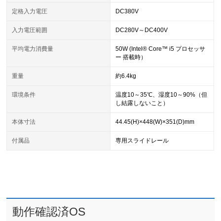
定格入力電圧
DC380V
入力電圧範囲
DC280V～DC400V
平均電力消費量
50W (Intel® Core™ i5 プロセッサ
ー 搭載時）
重量
約6.4kg
環境条件
温度10～35℃、湿度10～90%（但
し結露しないこと）
本体寸法
44.45(H)×448(W)×351(D)mm
付属品
専用スライドレール
動作確認済OS