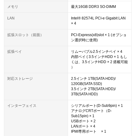
メモリ
最大16GB DDR3 SO-DIMM
LAN
Intel® 82574L PCI-e Gigabit LAN
× 4
拡張スロット（前面）
PCI-Express(x8)slot × 1 (オプショ
ン選択時に使用)
拡張ベイ
リムーバブル2.5インチベイ × 4
内部ベイ ( 3.5インチHDD × 1 もし
くは、3.5インチHDD × 2 搭載可能
）
対応ストレージ
2.5インチ 1TB(SATA HDD)/
120GB(SATA SSD)
3.5インチ 2TB(SATA HDD)/
3TB(SATA HDD)
インターフェイス
シリアルポート(D-Sub9pin) × 1
アナログCRTポート（D-
Sub15pin) × 1
USBポート × 2
LANポート × 4
IPMI専用ポート × 1