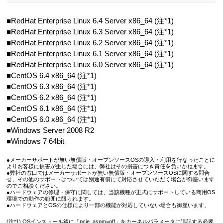
■RedHat Enterprise Linux 6.4 Server x86_64 (注*1)
■RedHat Enterprise Linux 6.3 Server x86_64 (注*1)
■RedHat Enterprise Linux 6.2 Server x86_64 (注*1)
■RedHat Enterprise Linux 6.1 Server x86_64 (注*1)
■RedHat Enterprise Linux 6.0 Server x86_64 (注*1)
■CentOS 6.4 x86_64 (注*1)
■CentOS 6.3 x86_64 (注*1)
■CentOS 6.2 x86_64 (注*1)
■CentOS 6.1 x86_64 (注*1)
■CentOS 6.0 x86_64 (注*1)
■Windows Server 2008 R2
■Windows 7 64bit
●メーカーサポートが無い無償版・オープンソースOSの導入・利用を行なったことに
よりお客様に損害が生じた場合には、弊社はその損害につき責任を負いかねます。
●弊社の窓口ではメーカーサポートが無い無償版・オープンソースOSに関する問合
せ、その他のサポートはついては別途有償にて対応させていただく場合が御座います
のでご相談ください。
●ハードウェアの修理・保守に関しては、当該機種が正式にサポートしている商用OS
環境での動作の範囲に限られます。
●ハードウェアとOSの仕様により一部の機能が対応していない場合も御座います。
(注*1) OSインストール後に「pcie_aspm=off」をカーネルパラメータに追記する必要