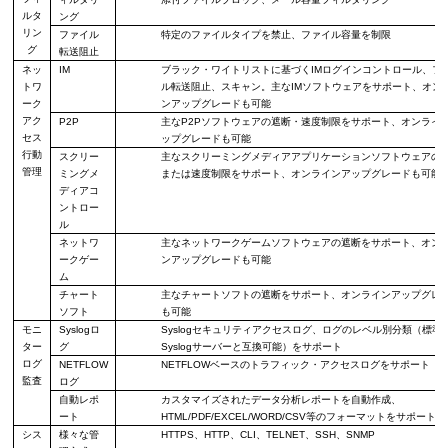
ルタ
ング
リン
ファイル
特定のファイル
タイプを禁止、
ファイル容量を制限
グ
転送
阻止
ネッ
IM
ブラック・ワイトリストに基づく
IM
ログイン
コントロール、
フ
トワ
ル
転送
阻止、
スキャン
。
主な
IM
ソフトウェアをサポート、オン
ーク
ンアップグレードも可能
アク
P2P
主な
P2P
ソフトウェアの遮断・速度制限をサポート、オンライ
セス
ップグレードも可能
行動
スクリー
主な
スクリーミングメディア
アプリケ
ー
ション
ソフトウェアの
管理
ミングメ
または速度制限をサポート、オンラインアップグレードも可能
ディアコ
ントロー
ル
ネットワ
主なネットワークゲームソフトウェアの遮断をサポート、オン
ークゲー
ンアップグレードも可能
ム
チャート
主なチャートソフトの遮断をサポート、オンラインアップグレ
ソフト
も可能
モニ
Syslog
ロ
Syslog
セキュリティアクセスログ、ログのレベル別
分
類
（標準
ター
グ
Syslog
サーバーと互換可能）をサポート
ログ
NETFLOW
NETFLOW
ベースのトラフィック・アクセスログをサポート
監査
ログ
自
動レポ
カスタマイズされた
データ分析
レポ
ー
トを自動作成、
ー
ト
HTML/PDF/EXCEL/WORD/CSV
等のフォーマットをサポート
シス
様々な
管
HTTPS
、
HTTP
、
CLI
、
TELNET
、
SSH
、
SNMP