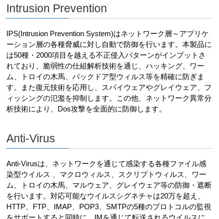
Intrusion Prevention
IPS(Intrusion Prevention System)はネットワーク層～アプリケ
ーション層の各種脅威に対し自動で防御を行います。本製品に
は50種・2000項目を越える不正侵入パターンがインプットさ
れており、脆弱性の仕組解析技術を通じ、ハッキング、ワー
ム、トロイの木馬、バックドア型ウィルス等を精確に防ぎま
す。また復元技術を応用し、スパイウェアやグレイウェア、フ
ィッシングの氾濫を抑制します。この他、ネットワーク異常分
析技術により、Dos攻撃を全面的に防御します。
Anti-Virus
Anti-Virusは、ネットワークを通じて感染する各種ファイル感
染型ウイルス 、マクロウィルス、スクリプトウィルス、ワー
ム、トロイの木馬、マルウェア、グレイウェア等の防御・遮断
を行います。対応可能なウイルスシグネチャは20万を超え、
HTTP、FTP、IMAP、POP3、SMTPの5種のプロトコルの監視
をサポートすると同時に、IMを通じて転送されるウイルスに