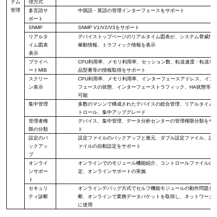
テム
理方式
管理
多言語サ
中国語・英語の管理インターフェースをサポート
ポート
SNMP
SNMP V1/V2/V3
をサポート
リアルタ
デバイストップページのリアルタイム図表が、
システム脅威情
イム図表
稼動情報、トラフィック情報を表示
表示
プライベ
CPU
利用率、メモリ利用率、セッション
数、転送速度・転送率
ート
MIB
品型番
等の情報取得
をサポート
スクリー
CPU
利用率、メモリ利用率、インターフェースアドレス、イン
ン表示
フェースの状態
、インターフェース
トラフィック、
HA
状態
等を
可能
集中管理
多数のマシンで構成されたデバイスの総合
管理、リアルタイム
トロール、集中
アップグレード
管理
者権
デバイス
、
集中管理、データ分析センターの管理権限分類をサ
限の分類
ト
設定
の
バ
設定ファイルのバックアップと復元、
ダブル
設定ファイル、設
ックアッ
ァイルの自
動
設定をサポート
プ
オンライ
オンラインでのモジュール機能紹介、コントロールファイルの
ンサポー
定、オンラインサポートの実施
ト
セキュリ
オンラインデバッグ方式でセルフ機能モジュールの動作問題を
ティ診断
断、オンラインで業務データパケットを取得し、ネットワーク
に使用