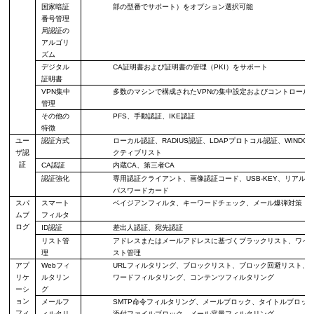
国家暗証
部の型番でサポート）をオプション選択可能
番号管理
局認証の
アルゴリ
ズム
デジタル
CA
証明書
および
証明書の
管理（
PKI
）をサポート
証明書
VPN
集中
多数のマシンで構成された
VPN
の集中設定およびコントロール
管理
その他の
PFS
、手
動
認証、
IKE
認証
特徴
ユー
認証方式
ローカル認証、
RADIUS
認証、
LDAP
プロトコル認証、
WINDO
ザ
認
クティブリスト
証
CA
認証
内蔵
CA
、第三者
CA
認証
強化
専
用
認証クライアント
、画像認証コード、
USB-KEY
、リアルタ
パスワードカード
スパ
スマート
ベイジアンフィルタ
、
キーワードチェック
、
メール爆弾対策
ムブ
フィルタ
ログ
ID
認証
差出人
認証、
宛先
認証
リスト
管
アドレスまたはメールアドレスに基づく
ブラックリスト、ワイ
理
スト管理
アプ
Web
フィ
URL
フィルタリング、ブロックリスト、ブロック回避リスト、
リケ
ルタリン
ワードフィルタリング、コンテンツフィルタリング
ー
シ
グ
ョン
メールフ
SMTP
命令フィルタリング、メールブロック、タイトルブロッ
フィ
ィルタリ
添付ファイルブロック、メール容量フィルタリング