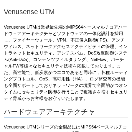
Venusense UTM
Venusense UTMは業界最先端のMIPS64ベースマルチコアハー
ドウェアアーキテクチャとソフトウェアの一体化設計を採用
し、ファイヤーウォール、VPN、不正侵入防御(IPS)、アンチ
ウィルス、ネットワークアクセスアクティビティの管理、イン
トラネットセキュリティ、アンチスパム、DoS攻撃防御システ
ム(Anti-DoS)、コンテンツフィルタリング、NetFlow、バーチ
ャルFW等様々なセキュリティ技術を搭載しております。ま
た、高性能で、低炭素かつエコであると同時に，各種ルーティ
ングプロトコル、QoS、高可用性（HA）、ログ監査等の機能
も全面サポートしておりネットワークの境界で全面的かつオン
タイムにセキュリティ防御を行うことで複雑さを増すセキュリ
ティ脅威からお客様をお守りいたします。
ハードウェアアーキテクチャ
Venusense UTMシリーズの全製品にはMIPS64ベースマルチコ