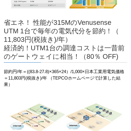
省エネ！ 性能が315MのVenusense
UTM 1台で毎年の電気代分を節約！（
11,803円(税抜き)/年）
経済的！UTM1台の調達コストは一昔前
のゲートウェイに相当！（80％ OFF)
節約円/年＝((83.8-27.8)×365×24）/1,000×日本工業用電気価格
＝11,803円(税抜き)/年 （TEPCOホームページで計算した結
果）