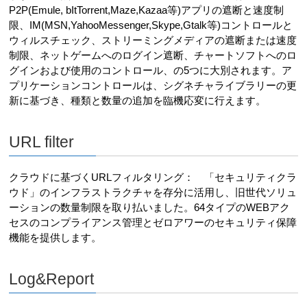
P2P(Emule, bItTorrent,Maze,Kazaa等)アプリの遮断と速度制
限、IM(MSN,YahooMessenger,Skype,Gtalk等)コントロールと
ウィルスチェック、ストリーミングメディアの遮断または速度
制限、ネットゲームへのログイン遮断、チャートソフトへのロ
グインおよび使用のコントロール、の5つに大別されます。ア
プリケーションコントロールは、シグネチャライブラリーの更
新に基づき、種類と数量の追加を臨機応変に行えます。
URL filter
クラウドに基づくURLフィルタリング： 「セキュリティクラ
ウド」のインフラストラクチャを存分に活用し、旧世代ソリュ
ーションの数量制限を取り払いました。64タイプのWEBアク
セスのコンプライアンス管理とゼロアワーのセキュリティ保障
機能を提供します。
Log&Report