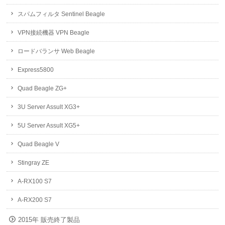
スパムフィルタ Sentinel Beagle
VPN接続機器 VPN Beagle
ロードバランサ Web Beagle
Express5800
Quad Beagle ZG+
3U Server Assult XG3+
5U Server Assult XG5+
Quad Beagle V
Stingray ZE
A-RX100 S7
A-RX200 S7
2015年 販売終了製品