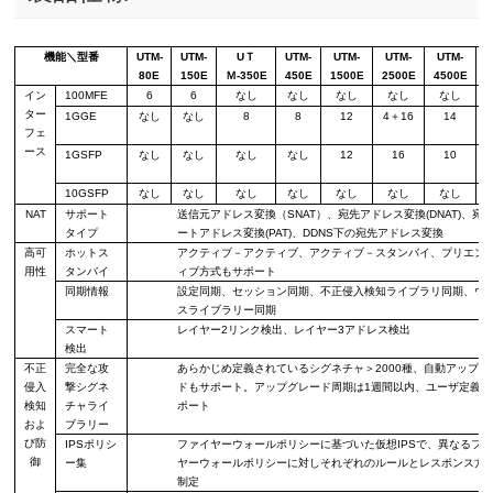
機能＼型番
UTM-
UTM-
UＴ
UTM-
UTM-
UTM-
UTM-
U
80E
150E
Ｍ-350E
450E
1500E
2500E
4500E
5
イン
100M
FE
6
6
なし
なし
なし
なし
なし
ター
1G
GE
なし
なし
8
8
12
4
＋
1
6
14
フェ
ース
1G
SFP
なし
なし
なし
なし
12
16
10
10G
SFP
なし
なし
なし
なし
なし
なし
なし
NAT
サポート
送信元アドレス変換（
SNAT
）、宛先アドレス変換
(DNAT)
、宛
タイプ
ートアドレス変換
(PAT)
、
DDNS
下の宛先アドレス変換
高可
ホットス
アクティブ－アクティブ
、
アクティブ－スタンバイ
、
プリエン
用性
タンバイ
ィブ
方式
もサポート
同期情報
設定同期、セッション同期、不正侵入検知ライブラリ同期、ウ
ス
ライブラリー
同期
スマート
レイヤー
2
リンク検出
、レイヤー
3
アドレス検出
検出
不正
完全な攻
あらかじめ定義されているシグネチャ＞
2000
種、自動アップグ
侵入
撃シグネ
ドもサポート。アップグレード周期は
1
週間以内、ユーザ定義も
検知
チャライ
ポート
およ
ブラリー
び
防
IPS
ポリシ
ファイヤーウォールポリシーに基づいた仮想
IPS
で、異なるファ
御
ー
集
ヤーウォールポリシーに対しそれぞれのルールとレスポンス
方
制定