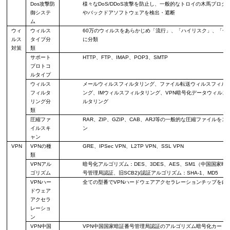
Dos
攻撃防
様々な
DoS/DDoS
攻撃を防止し
、
一般的な
トロイの木馬プログ
御システ
やバックドアソフトウェアを検出・遮断
ム
ウィ
ウィルス
60
万のウィルスをあらかじめ「流行」、「ハイリスク」、「一
ルス
タイプ
分
に分類
対策
類
サポート
HTTP
、
FTP
、
IMAP
、
POP3
、
SMTP
プロトコ
ル
タイプ
ウィルス
メールウィルスフィルタリング、ファイル
転送
ウィルスフィル
フィルタ
ング、
IM
ウィルスフィルタリング、
VPN
暗号化データウィルス
リング分
ルタリング
類
圧縮
ファ
RAR
、
ZIP
、
GZIP
、
CAB
、
ARJ
等の一般的な圧縮ファイルを
ス
イル
スキ
ン
ャン
VPN
VPN
の
種
GRE
、
IPSec VPN
、
L2TP VPN
、
SSL VPN
類
VPN
アル
暗号化アルゴリズム：
DES
、
3DES
、
AES
、
SM1
（中国国家暗
ゴリズム
号管理局認証、旧
SCB2)/
認証アルゴリズム：
SHA-1
、
MD5
VPN
ハー
全ての型番で
VPN
ハードウェアアクセラレーションチップを内
ドウェア
アクセラ
レーショ
ン
VPN
中国
VPN
中国国家暗証番号管理局認証のアルゴリズム暗号化カード