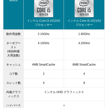
製品名
インテル Core i3-10110U
インテル Core i5-10210U
プロセッサー
プロセッサー
動作周波数
2.10GHz
1.60GHz
ターボブー
4.10GHz
4.20GHz
スト
(有効時最
大周波数)
キャッシュ
4MB SmartCache
6MB SmartCache
コア数
2
4
スレッド数
4
8
内蔵グラフ
インテル UHD グラフィックス
ィックス
ハイパース
○