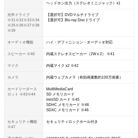
ヘッドホン出力（ステレオミニジャック）x1
光学ドライブ
【選択可】DVDマルチドライブ
※31※32※33※34
【選択可】Blu-ray Discドライブ
※35※36※37※38
※39
オーディオ機能
ハイ・デフィニション・オーディオ対応
スピーカー ※40
内蔵ステレオスピーカー（2W x 2） ※41
マイク
内蔵マイク x2 ※42
カメラ
内蔵ウェブカメラ（有効画素数約100万画素）
カードリーダース
MultiMediaCard
ロット ※43※44
SD メモリカード
miniSD カード ※45
SDHC メモリカード ※46
SDXC メモリカード ※46
セキュリティ機能
セキュリティロックホール付き
※47