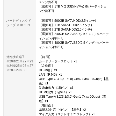
ョン分割不可
【選択可】1TB M.2 SSD(NVMe) ※パーティショ
ン分割不可
ハードディスクド
【選択可】500GB SATA/HDD(2.5インチ)
ライブ ※18※19
【選択可】1TB SATA/HDD(2.5インチ)
【選択可】2TB SATA/HDD(2.5インチ)
【選択可】240GB SATA/SSD(2.5インチ) ※パーテ
ィション分割不可
【選択可】480GB SATA/SSD(2.5インチ) ※パーテ
ィション分割不可
外部接続端子
【前 面】
※20※21※22※23
カードリーダースロット x1
※24※25※26※27
【左側面】
※28※29※30
DC-in端子 x1
LAN（RJ45）x1
USB Type-C 3.2(3.1/3.0) Gen2 (Max 10Gbps)【黒
色】x1
D-Sub出力（15ピン）x1
HDMI出力（Type A）x1
USB Type-A 3.2(3.1/3.0) Gen1 (Max 5Gbps)【青
色】x1
【右側面】
USB2.0対応（4ピン）【黒色】x2
マイク入力（ステレオミニジャック）x1