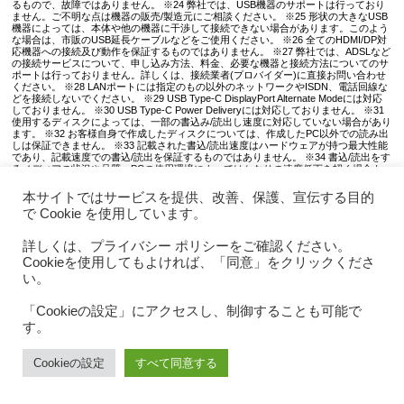
るもので、故障ではありません。 ※24 弊社では、USB機器のサポートは行っており
ません。ご不明な点は機器の販売/製造元にご相談ください。 ※25 形状の大きなUSB
機器によっては、本体や他の機器に干渉して接続できない場合があります。このよう
な場合は、市販のUSB延長ケーブルなどをご使用ください。 ※26 全てのHDMI/DP対
応機器への接続及び動作を保証するものではありません。 ※27 弊社では、ADSLなど
の接続サービスについて、申し込み方法、料金、必要な機器と接続方法についてのサ
ポートは行っておりません。詳しくは、接続業者(プロバイダー)に直接お問い合わせ
ください。 ※28 LANポートには指定のもの以外のネットワークやISDN、電話回線な
どを接続しないでください。 ※29 USB Type-C DisplayPort Alternate Modeには対応
しておりません。 ※30 USB Type-C Power Deliveryには対応しておりません。 ※31
使用するディスクによっては、一部の書込み/読出し速度に対応していない場合があり
ます。 ※32 お客様自身で作成したディスクについては、作成したPC以外での読み出
しは保証できません。 ※33 記載された書込/読出速度はハードウェアが持つ最大性能
であり、記載速度での書込/読出を保証するものではありません。 ※34 書込/読出をす
るメディアの状況や品質、PCの使用環境によってはかなりの速度低下を招く場合も
ありますが、故障ではありません。 ※35 添付のビデオ再生ソフトはCPRM記録され
たディスクの再生は保証しておりません。 ※36 再生可能な場合でも、最初にCPRM
本サイトではサービスを提供、改善、保護、宣伝する目的
コンテンツを再生する際は、デバイスキーをダウンロードする必要があるため、イン
で Cookie を使用しています。
ターネットへ接続しておく必要があります。 ※37 メディアを入れた直後に大きな回
転音がする場合がありますが、故障ではありません。 ※38 メディアの使用状況や品
質によって、大きな回転音を発生する場合があります。 ※39 ソフトウェア側の制限
詳しくは、プライバシー ポリシーをご確認ください。
により、規格通りに表示されない場合があります。 ※40 大音量での音楽再生、DVD
Cookieを使用してもよければ、「同意」をクリックくださ
やブルーレイなどの鑑賞では音割れが発生する場合があります。 ※41 内蔵スピーカ
は、2(左/右)チャンネルの再生に対応しています。 ※42 Windowsのサウンド設定によ
い。
っては、内蔵マイクの入力音声を内蔵スピーカへ出力することが可能です。（出荷時
は無効に設定されています）音量レベルなどの設定によっては、過大な音量が内蔵ス
ピーカから発生する(ハウリング)場合があります。これは、製品の仕様上の特性であ
「Cookieの設定」にアクセスし、制御することも可能で
り、不具合ではありません。ハウリングが発生しない音量レベルに調整してご使用く
す。
ださい。 ※43 全てのメディア・データの読み込みを保証するものではありません。
特別なソフトや機器を経由して書き込まれたデータなども認識できない場合がありま
す。 ※44 LAN、モデム等のI/O系メディアには対応しておりません。 ※45 別途アダ
Cookieの設定
すべて同意する
プタが必要です。各規格の最も形状の大きいタイプへの変換アダプタをご使用くださ
い。 ※46 SDHC/SDXCメモリカードの高速転送規格「UHS-I SDR104」には対応して
おりません。 ※47 盗難などの被害回避を保証するものではありません。 ※48 ネット
ワーク機能ではすべてのADSL/CATVモデムの動作を保証するものではありません。