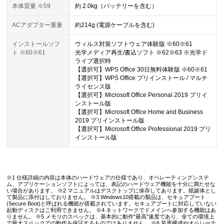
本体質量 ※59
約 2.0kg（バッテリーを含む）
ACアダプター重量
約214g (電源ケーブルを含む)
インストールソフ
ウィルス対策ソフトウェア体験版 ※60※61
ト ※60※61
光学メディア再生/書込ソフト ※62※63 ※光学ド
ライブ選択時
【選択可】WPS Office 30日無料体験版 ※60※61
【選択可】WPS Office プリインストール / マルチ
ライセンス版
【選択可】Microsoft Office Personal 2019 プリイ
ンストール版
【選択可】Microsoft Office Home and Business
2019 プリインストール版
【選択可】Microsoft Office Professional 2019 プリ
インストール版
※1 仕様詳細の内容は本体のハードウェアの仕様であり、オペレーティングシステ
ム、アプリケーションソフトによっては、表記のハードウェア機能を十分に満たせな
い場合があります。 ※2 マニュアルはデスクトップに保存してあります。紙媒体とし
て製品に添付はしておりません。 ※3 Windows10搭載の製品は、セキュアブート
(Secure Boot)と呼ばれる機能が搭載されています。セキュアブートに対応していない
起動ディスクはご利用できません。 ※4 ネットワークでドメインへ参加する機能はあ
りません。 ※5 メモリのスペックは、基本的に動作"最高"速度であり、全ての環境上
で最大スペックでの動作を保証するものではありません。 ※6 装置構成やオペレーテ