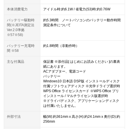
本体消費電力
アイドル時:約6.1W / 省電力(S3)時:約0.76W
バッテリー駆動時
約5.3時間 ノートパソコンのバッテリー動作時間
間(※JEITA測定法
測定条件について
Ver.2.0準拠
※57※58)
バッテリー充電時
約1.8時間（非動作時）
間 ※58
主な付属品
保証書 ※添付品[ はじめにお読みください ]の裏表
紙にあります。
ACアダプター、電源コード
バッテリー
Windows10 日本語 DSP版 インストールディスク
付属ソフトウェアディスク ※光学ドライブ選択時
WPS Office ライセンスカード ※WPS Office プリ
インストール / マルチライセンス版選択時
※ドライバディスク、アプリケーションディスク
は付属いたしません。
外部寸法
幅(W):約361mm x 高さ(H):約24.1mm x 奥行(D):約
256mm