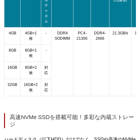
ル
(理論値)
チ
ャ
ネ
ル
4GB
4GB×1
-
DDR4
PC4-
DDR4-
21.3GB/s
13
枚
SODIMM
21300
2666
8GB
8GB×1
-
枚
16GB
8GB×2
対
枚
応
32GB
16GB×2
対
枚
応
高速NVMe SSDを搭載可能！多彩な内蔵ストレー
ジ
ハードディスク（以下HDD）だけでなく、SSDや高速のNVMe