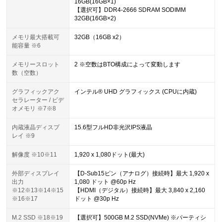
16GB(16GB×1)
【選択可】DDR4-2666 SDRAM SODIMM
32GB(16GB×2)
メモリ最大搭載可
32GB（16GB x2）
能容量 ※6
メモリースロット
2 ※空数はBTO構成によって変動します
数（空数）
グラフィックアク
インテル® UHD グラフィックス (CPUに内蔵)
セラレーター / ビデ
オメモリ ※7※8
内蔵液晶ディスプ
15.6型フルHD非光沢IPS液晶
レイ ※9
解像度 ※10※11
1,920 x 1,080ドット(最大)
外部ディスプレイ
【D-Sub15ピン（アナログ）接続時】最大 1,920 x
出力
1,080 ドット @60p Hz
※12※13※14※15
【HDMI（デジタル）接続時】最大 3,840 x 2,160
※16※17
ドット @30p Hz
M.2 SSD ※18※19
【選択可】500GB M.2 SSD(NVMe) ※パーティシ