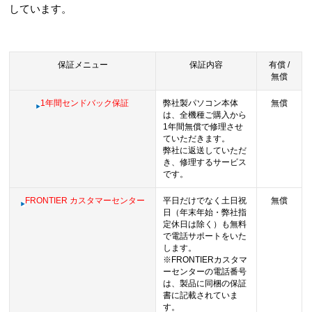
しています。
保証メニュー
保証内容
有償 /
無償
1年間センドバック保証
弊社製パソコン本体
無償
は、全機種ご購入から
1年間無償で修理させ
ていただきます。
弊社に返送していただ
き、修理するサービス
です。
FRONTIER カスタマーセンター
平日だけでなく土日祝
無償
日（年末年始・弊社指
定休日は除く）も無料
で電話サポートをいた
します。
※FRONTIERカスタマ
ーセンターの電話番号
は、製品に同梱の保証
書に記載されていま
す。