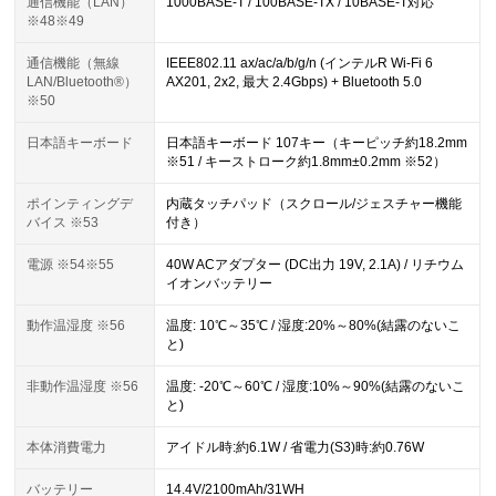
通信機能（LAN）
1000BASE-T / 100BASE-TX / 10BASE-T対応
※48※49
通信機能（無線
IEEE802.11 ax/ac/a/b/g/n (インテルR Wi-Fi 6
LAN/Bluetooth®）
AX201, 2x2, 最大 2.4Gbps) + Bluetooth 5.0
※50
日本語キーボード
日本語キーボード 107キー（キーピッチ約18.2mm
※51 / キーストローク約1.8mm±0.2mm ※52）
ポインティングデ
内蔵タッチパッド（スクロール/ジェスチャー機能
バイス ※53
付き）
電源 ※54※55
40W ACアダプター (DC出力 19V, 2.1A) / リチウム
イオンバッテリー
動作温湿度 ※56
温度: 10℃～35℃ / 湿度:20%～80%(結露のないこ
と)
非動作温湿度 ※56
温度: -20℃～60℃ / 湿度:10%～90%(結露のないこ
と)
本体消費電力
アイドル時:約6.1W / 省電力(S3)時:約0.76W
バッテリー
14.4V/2100mAh/31WH