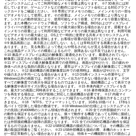
ィングシステムによってご利用可能なメモリ容量は異なります。 ※7 3D表示には対
応していますが、ゲームソフトなどの動作にはゲームソフト会社による対応グラフィ
ックカードをご確認ください。 ※8 専用ビデオメモリの他に、メインメモリの一部を
ビデオメモリとして使用します。その容量は、メインメモリの容量により異なりま
す。システムの動作状況により、使用可能なメモリ容量、ビデオメモリ容量が変化し
ます。また本機のハードウェア構成、ソフトウェア構成、BIOSおよびディスプレイ
ドライバーの更新によりビデオメモリの最大値が変わる場合があります。搭載するメ
インメモリの容量によって利用可能なビデオメモリの最大値は異なります。利用可能
なビデオメモリの最大値とは、OS上で一時的に使用する共有メモリやシステムメモ
リを含んだ最大の容量を意味します。お客様が容量の設定を行うことはできません。
※9 液晶画面には、表示面上に点灯しない、もしくは常時点灯する画素がある場合が
あります。また、見る角度によって色むらや明るさのむらが見える場合があります。
これは液晶ディスプレイの構造によるもので、故障あるいは不良ではありません。
※10 液晶ディスプレイは表記の解像度に最適化されています。最適化されていない
解像度に設定された場合には画面がぼやけたりしますが、故障ではありません。
※11 ディスプレイの最大解像度未満での使用時は、画面がぼやけたり、目の疲れや
身体への大きな負担の原因となります。通常はディスプレイの最大解像度にてご利用
ください。 ※12 接続機器の推奨解像度以外での使用時は、画面がぼやけたり、文字
や線の太さが不均一になる場合があります。 ※13 OS再インストール作業中など
Windows以外の画面では、外部ディスプレイ出力ができない場合があります。 ※14
すべての解像度での表示を保証するものではありません。接続機器によって表示でき
る解像度や表示サイズが異なる場合があります。 ※15 本体内蔵ディスプレイを含
め、最大3つの画面に同時表示することができます。 ※16 著作権保護されたコンテン
ツを再生する場合は、HDCP規格に対応した接続機器が必要です。 ※17 内蔵マイ
ク、マイク入力(オーディオコンボジャック)端子からの音声を直接出力することはで
きません。 ※18 「NTFS」でフォーマットしています。1GBを10億バイト、1TBを1
兆バイトで計算した場合の数値です。 ※19 Windows10の仕様によりシステムディス
クの先頭に約400MBのシステム領域が作成されます。 ※20 全ての外部接続デバイス
の動作を保証するものではありません、個々で動作する機器であっても同時に接続し
た場合に動作しない場合があります。無理な力での接続はしないでください、本体ま
たは外部接続機器の故障の原因となります。 ※21 全てのUSB対応機器の動作を保証
するものではありません。 ※22 USB対応機器の接続方法については、その機器に付
属の取扱説明書をご覧ください。 ※23 USB外部機器を接続の際、本機のホットキー
が一部正常動作しない場合があります。これは、特殊キーの機能割り当ての競合によ