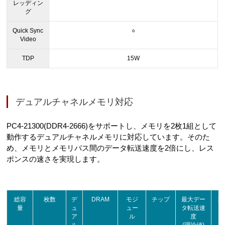
レッディン
グ
Quick Sync
○
Video
TDP
15W
デュアルチャネルメモリ対応
PC4-21300(DDR4-2666)をサポートし、メモリを2枚1組として
動作するデュアルチャネルメモリに対応しています。そのた
め、メモリとメモリバス間のデータ転送速度を2倍にし、レス
ポンスの速さを実現します。
総容
枚数
デ
DRAM
モジ
チップ
最大デー
動
量
ュ
ュー
タ転送速
ア
ル
度