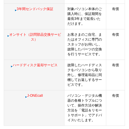
3年間センドバック保証
対象パソコン本体のご
有償
購入時に、保証期間を
最長3年まで延長いた
だけます。
オンサイト（訪問部品交換サービ
お客さまのご自宅、ま
有償
ス）
たはオフィスに専門の
スタッフがお伺いし、
故障したパーツの交換
を行うサービスです。
ハードディスク返却サービス
故障したハードディス
有償
クをパソコンから取り
外し、修理返却品に同
梱してお返しするサー
ビスです。
J-ONEcall
パソコン・デジタル機
有償
器の各種トラブルにつ
いて、操作方法や解決
方法を「電話＆リモー
トサポート」でアドバ
イスいたします。