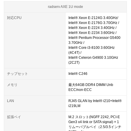
radserv AXE 1U mode
対応CPU
Intel® Xeon E-2124G 3.40GHz/
Intel® Xeon E-2176G 3.70GHz /
Intel® Xeon E-2224 3.40GHz /
Intel® Xeon E-2234 3.60GHz /
Intel® Pentium Processor G5400
3.70GHz /
Intel® Core i3-8100 3.60GHz
(4C4T) /
Intel® Celeron G4900 3.10GHz
(2C2T)
チップセット
Intel® C246
メモリ
最大64GB DDR4 DIMM Unb
ECC/non-ECC
LAN
RJ45 GLAN by Intel® i210+Intel®
i219LM
拡張ベイ
M.2 スロット(NGFF 2242, PCI-E
Gen3 x4 link or SATA signal) × 1
リムーバブルベイ（2.5/3.5インチ