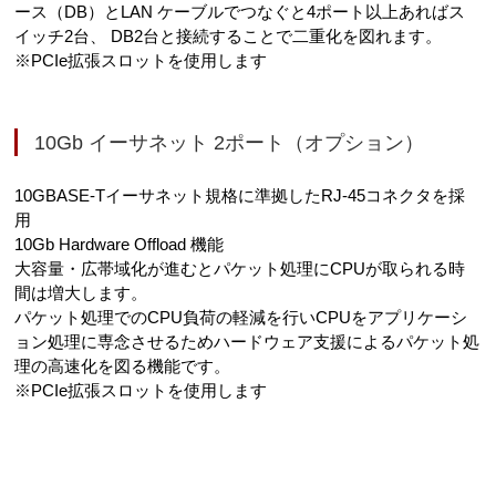
ース（DB）とLAN ケーブルでつなぐと4ポート以上あればス
イッチ2台、 DB2台と接続することで二重化を図れます。
※PCIe拡張スロットを使用します
10Gb イーサネット 2ポート（オプション）
10GBASE-Tイーサネット規格に準拠したRJ-45コネクタを採
用
10Gb Hardware Offload 機能
大容量・広帯域化が進むとパケット処理にCPUが取られる時
間は増大します。
パケット処理でのCPU負荷の軽減を行いCPUをアプリケーシ
ョン処理に専念させるためハードウェア支援によるパケット処
理の高速化を図る機能です。
※PCIe拡張スロットを使用します