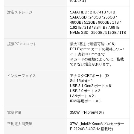
SATA × 4）
対応ストレージ
SATA HDD : 2TB / 4TB / 8TB
SATA SSD : 240GB / 256GB /
480GB / 512GB / 960GB / 1TB /
1.92TB / 2TB / 3.84TB / 7.68TB
NVMe SSD : 256GB / 512GB / 1TB
拡張PCIeスロット
最大1基まで増設可能（x16）
PCI-Express カードの規格,フルハ
イト 奥行200mmまで
※カードの種類によっては、搭載
できない場合があります。
インターフェイス
アナログCRTポート（D-
Sub15pin) × 1
USB 3.1 Gen2 ポート × 6
USB 2.0ポート × 2
LANポート × 2
IPMI専用ポート × 1
電源容量
350W （Nipron社製）
平均電力消費量
37W（Intel® Xeon®プロセッサー
E-2124G 3.40GHz 搭載時）