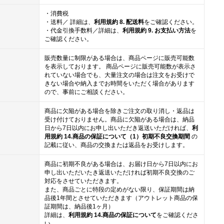
・消費税
・送料／ 詳細は、
利用規約 8. 配送料
をご確認ください。
・代金引換手数料／詳細は、
利用規約 9. お支払い方法
を
ご確認ください。
販売数量に制限がある場合は、商品ページに販売可能数
を表示しております。 商品ページに販売可能数が表示さ
れていない場合でも、大量注文の場合は注文をお受けで
きない場合や納入までお時間をいただく場合があります
ので、事前にご相談ください。
商品に欠陥がある場合を除きご注文の取り消し・返品は
受け付けておりません。商品に欠陥がある場合は、納品
日から7日以内にお申し出いただき返送いただければ、
利
用規約 14.商品の保証について（1）初期不良交換期間
の
記載に従い、商品の交換または返品をお受けします。
商品に初期不良がある場合は、お届け日から7日以内にお
申し出いただいたき返送いただければ初期不良交換のご
対応をさせていただきます。
また、商品ごとに特段の定めがない限り、保証期間は納
品後1年間とさせていただきます（アウトレット商品の保
証期間は、納品後1ヶ月）
詳細は、
利用規約 14.商品の保証について
をご確認くださ
い。