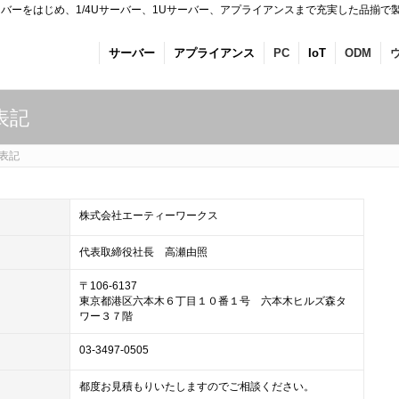
バーをはじめ、1/4Uサーバー、1Uサーバー、アプライアンスまで充実した品揃で
サーバー
アプライアンス
PC
IoT
ODM
表記
表記
株式会社エーティーワークス
代表取締役社長 高瀬由照
〒106-6137
東京都港区六本木６丁目１０番１号 六本木ヒルズ森タ
ワー３７階
03-3497-0505
都度お見積もりいたしますのでご相談ください。