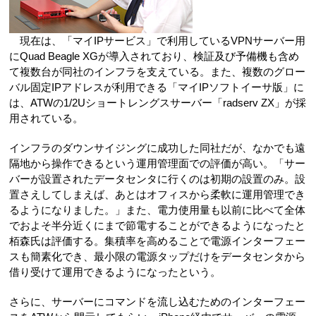
現在は、「マイIPサービス」で利用しているVPNサーバー用
にQuad Beagle XGが導入されており、検証及び予備機も含め
て複数台が同社のインフラを支えている。また、複数のグロー
バル固定IPアドレスが利用できる「マイIPソフトイーサ版」に
は、ATWの1/2Uショートレングスサーバー「radserv ZX」が採
用されている。
インフラのダウンサイジングに成功した同社だが、なかでも遠
隔地から操作できるという運用管理面での評価が高い。「サー
バーが設置されたデータセンタに行くのは初期の設置のみ。設
置さえしてしまえば、あとはオフィスから柔軟に運用管理でき
るようになりました。」また、電力使用量も以前に比べて全体
でおよそ半分近くにまで節電することができるようになったと
栢森氏は評価する。集積率を高めることで電源インターフェー
スも簡素化でき、最小限の電源タップだけをデータセンタから
借り受けて運用できるようになったという。
さらに、サーバーにコマンドを流し込むためのインターフェー