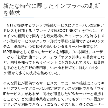
新たな時代に即したインフラへの刷新
を希求
NTTが提供するフレッツ接続サービスにグローバル固定IPア
ドレスを付加する「フレッツ接続ZOOT NEXT」を中心に、ド
メインの種類では国内でも最大規模のラインナップを誇るドメ
イン取得サービスやクラウド形式で手軽に活用できるFAQシス
テム、低価格かつ柔軟性の高いレンタルサーバー事業など、
ISP事業者として様々なサービスを展開している同社。ユーザ
ーから「社歌作曲コンテスト」や「オタク川柳」を募集するな
ど、同社を知ってもらうイベントにも力を入れており、秋葉原
を中心とした在野の専門家、いわゆる技術的に詳しい”オタ
ク”層から多くの支持を集めている。
そんな同社が提供するサービスの一つに、VPN接続によってキ
ャリアフリーでグローバル固定IPアドレスが利用できる「マイ
IPサービス」があるが、同社が用意したVPNサーバーと連携す
ることで、どの通信事業者と契約していてもグローバル固定IP
アドレスが利用できるようになる。そのため、多くのユーザー