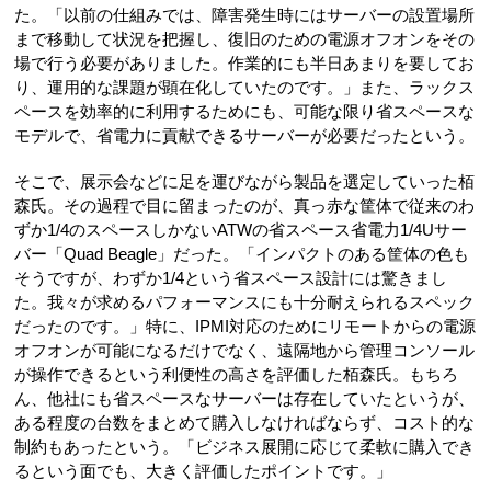
た。「以前の仕組みでは、障害発生時にはサーバーの設置場所
まで移動して状況を把握し、復旧のための電源オフオンをその
場で行う必要がありました。作業的にも半日あまりを要してお
り、運用的な課題が顕在化していたのです。」また、ラックス
ペースを効率的に利用するためにも、可能な限り省スペースな
モデルで、省電力に貢献できるサーバーが必要だったという。
そこで、展示会などに足を運びながら製品を選定していった栢
森氏。その過程で目に留まったのが、真っ赤な筐体で従来のわ
ずか1/4のスペースしかないATWの省スペース省電力1/4Uサー
バー「Quad Beagle」だった。「インパクトのある筐体の色も
そうですが、わずか1/4という省スペース設計には驚きまし
た。我々が求めるパフォーマンスにも十分耐えられるスペック
だったのです。」特に、IPMI対応のためにリモートからの電源
オフオンが可能になるだけでなく、遠隔地から管理コンソール
が操作できるという利便性の高さを評価した栢森氏。もちろ
ん、他社にも省スペースなサーバーは存在していたというが、
ある程度の台数をまとめて購入しなければならず、コスト的な
制約もあったという。「ビジネス展開に応じて柔軟に購入でき
るという面でも、大きく評価したポイントです。」