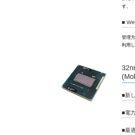
す。
■ 
管理方
利用
32nm
(Mo
■新しい
■電
■最適