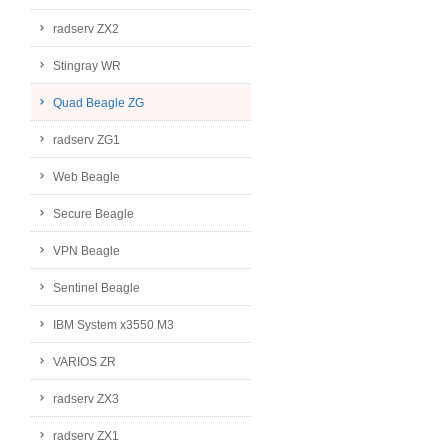
radserv ZX2
Stingray WR
Quad Beagle ZG
radserv ZG1
Web Beagle
Secure Beagle
VPN Beagle
Sentinel Beagle
IBM System x3550 M3
VARIOS ZR
radserv ZX3
radserv ZX1