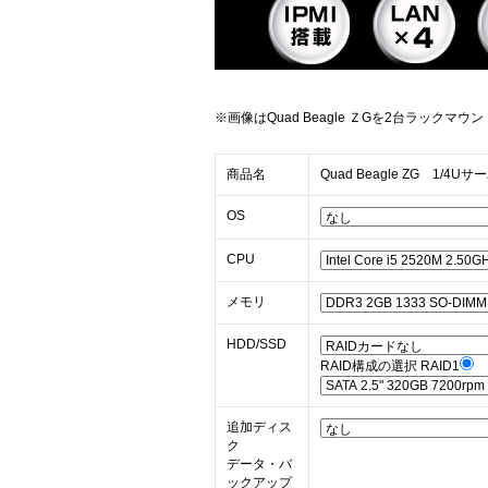
※画像はQuad Beagle ＺGを2台ラック
商品名
Quad Beagle ZG 1/4Uサ
OS
CPU
メモリ
HDD/SSD
RAID構成の選択 RAID1
追加ディス
ク
データ・バ
ックアップ