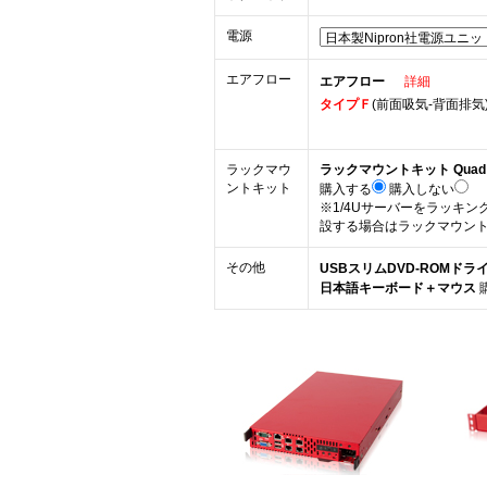
電源
エアフロー
エアフロー
詳細
タイプＦ
(前面吸気-背面排気
ラックマウ
ラックマウントキット Quad B
ントキット
購入する
購入しない
※1/4Uサーバーをラッキ
設する場合はラックマウン
その他
USBスリムDVD-ROMドラ
日本語キーボード＋マウス