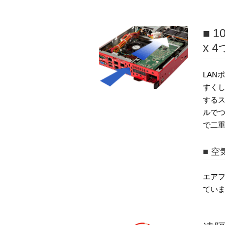
■ 10
x 
LAN
すく
するス
ルでつ
で二
■ 
エア
てい