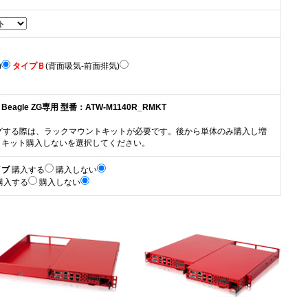
)
タイプＢ
(背面吸気-前面排気)
eagle ZG専用 型番：ATW-M1140R_RMKT
ングする際は、ラックマウントキットが必要です。後から単体のみ購入し増
トキット購入しないを選択してください。
イブ
購入する
購入しない
購入する
購入しない