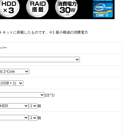
マウントキットに搭載したものです。※1 最小構成の消費電力
ーバー
(注*1)
個
個