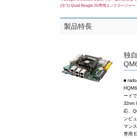
(注*1) Quad Beagle ZG専用エンクロージャー（Q
製品特長
独
QM6
■ ra
HQM
ードです
32nm I
応、Q
ンピ
マンスを
専用 