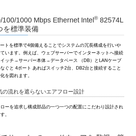
®
/100/1000 Mbps Ethernet Intel
82574L
4つを標準装備
ポートを標準で4個備えることでシステムの冗長構成を行いや
しています。例えば、ウェブサーバーでインターネットへ接続
イッチ→サーバー本体→データベース （DB）とLANケーブ
なぐと 4ポート あればスイッチ2台、DB2台と接続すること
重化を図れます。
空気の流れを遮らないエアフロー設計
フローを追求し構成部品の一つ一つの配置にこだわり設計され
ます。