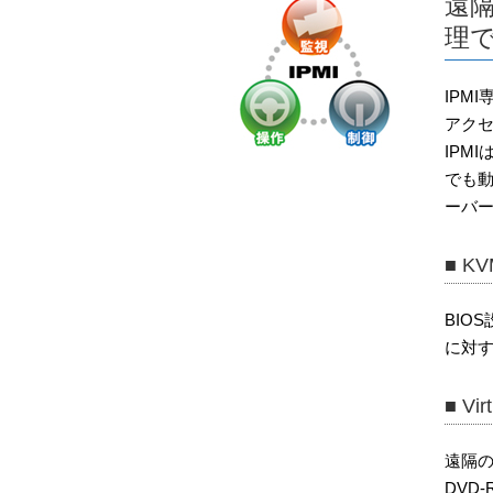
遠
理で
IPMI
アク
IPM
でも
ーバ
■ KV
BIO
に対
■ Vir
遠隔の
DVD