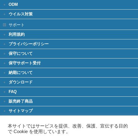
ODM
ウイルス対策
サポート
利用規約
プライバシーポリシー
保守について
保守サポート受付
納期について
ダウンロード
FAQ
販売終了商品
サイトマップ
環境への取り組み
本サイトではサービスを提供、改善、保護、宣伝する目的
グリーンIT
で Cookie を使用しています。