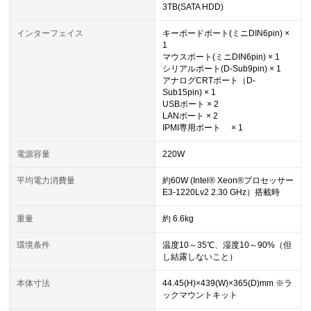
3TB(SATA HDD)
インターフェイス
キーボードポート(ミニDIN6pin) ×
1
マウスポート(ミニDIN6pin) × 1
シリアルポート(D-Sub9pin) × 1
アナログCRTポート（D-
Sub15pin) × 1
USBポート × 2
LANポート × 2
IPMI専用ポート × 1
電源容量
220W
平均電力消費量
約60W (Intel® Xeon®プロセッサー
E3-1220Lv2 2.30 GHz）搭載時
重量
約 6.6kg
環境条件
温度10～35℃、湿度10～90%（但
し結露しないこと）
本体寸法
44.45(H)×439(W)×365(D)mm ※ラ
ックマウントキット