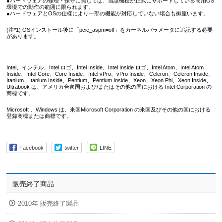
●ハードウェアの修理・保守に関しては、当該機種が正式にサポートしている商用OS
環境での動作の範囲に限られます。
●ハードウェアとOSの仕様により一部の機能が対応していない場合も御座います。
(注*1) OSインストール後に「pcie_aspm=off」をカーネルパラメータに追記する必要
があります。
Intel、インテル、Intel ロゴ、Intel Inside、Intel Inside ロゴ、Intel Atom、Intel Atom
Inside、Intel Core、Core Inside、Intel vPro、vPro Inside、Celeron、Celeron Inside、
Itanium、Itanium Inside、Pentium、Pentium Inside、Xeon、Xeon Phi、Xeon Inside、
Ultrabook は、アメリカ合衆国および/またはその他の国における Intel Corporation の
商標です。
Microsoft 、Windows は、米国Microsoft Corporation の米国及びその他の国における
登録商標または商標です。
Facebook
twitter
LINE
販売終了商品
2010年 販売終了製品