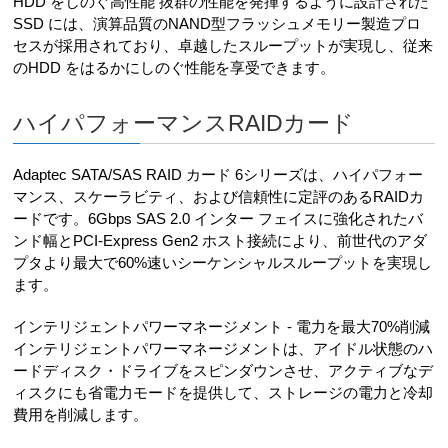
HDD をしのぐ高性能 抜群の性能を発揮するように設計された
SSD には、演算品質のNAND型フラッシュメモリー製造プロ
セスが採用されており、卓越したスループットが実現し、従来
のHDD をはるかにしのぐ性能を享受できます。
ハイパフォーマンスRAIDカード
Adaptec SATA/SAS RAID カード 6シリーズは、ハイパフォー
マンス、スケーラビティ、および信頼性に定評のあるRAIDカ
ードです。6Gbps SAS 2.0 インター フェイスに強化されたバ
ンド幅とPCI-Express Gen2 ホスト接続により、前世代のアダ
プタより最大で60%速いシーケンシャルスループットを実現し
ます。
インテリジェントパワーマネージメント - 電力を最大70%削減
インテリジェントパワーマネージメントは、アイドル状態のハ
ードディスク・ドライブをスピンダウンさせ、アクティブなデ
ィスクにも省電力モードを提供して、ストレージの電力と冷却
費用を削減します。