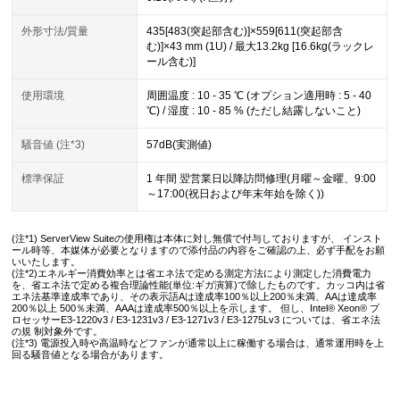
外形寸法/質量
435[483(突起部含む)]×559[611(突起部含
む)]×43 mm (1U) / 最大13.2kg [16.6kg(ラックレ
ール含む)]
使用環境
周囲温度 : 10 - 35 ℃ (オプション適用時 : 5 - 40
℃) / 湿度 : 10 - 85 % (ただし結露しないこと)
騒音値 (注*3)
57dB(実測値)
標準保証
1 年間 翌営業日以降訪問修理(月曜～金曜、9:00
～17:00(祝日および年末年始を除く))
(注*1) ServerView Suiteの使用権は本体に対し無償で付与しておりますが、 インスト
ール時等、本媒体が必要となりますので添付品の内容をご確認の上、必ず手配をお願
いいたします。
(注*2)エネルギー消費効率とは省エネ法で定める測定方法により測定した消費電力
を、省エネ法で定める複合理論性能(単位:ギガ演算)で除したものです。カッコ内は省
エネ法基準達成率であり、その表示語Aは達成率100％以上200％未満、AAは達成率
200％以上 500％未満、AAAは達成率500％以上を示します。 但し、Intel® Xeon® プ
ロセッサーE3-1220v3 / E3-1231v3 / E3-1271v3 / E3-1275Lv3 については、省エネ法
の規 制対象外です。
(注*3) 電源投入時や高温時などファンが通常以上に稼働する場合は、通常運用時を上
回る騒音値となる場合があります。