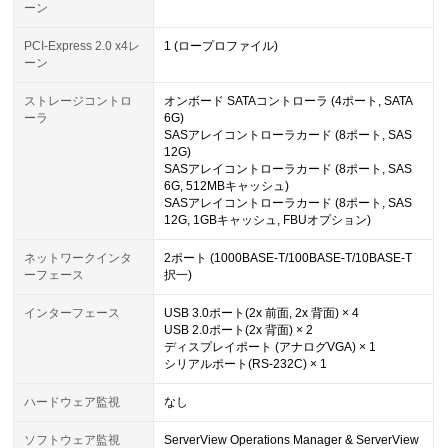
ーン
PCI-Express 2.0 x4レ
1 (ロープロファイル)
ーン
ストレージコントロ
オンボード SATAコントローラ (4ポート, SATA
ーラ
6G)
SASアレイコントローラカード (8ポート, SAS
12G)
SASアレイコントローラカード (8ポート, SAS
6G, 512MBキャッシュ)
SASアレイコントローラカード (8ポート, SAS
12G, 1GBキャッシュ, FBUオプション)
ネットワークインタ
2ポート (1000BASE-T/100BASE-T/10BASE-T
ーフェース
択一)
インターフェース
USB 3.0ポート(2x 前面, 2x 背面) × 4
USB 2.0ポート(2x 背面) × 2
ディスプレイポート (アナログVGA) × 1
シリアルポート(RS-232C) × 1
ハードウェア監視
なし
ソフトウェア監視
ServerView Operations Manager & ServerView