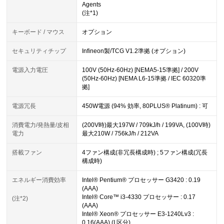
Agents
(注*1)
キーボード / マウス
オプション
セキュリティチップ
Infineon製/TCG V1.2準拠 (オプション)
電源入力電圧
100V (50Hz-60Hz) [NEMA5-15準拠] / 200V
(50Hz-60Hz) [NEMA L6-15準拠 / IEC 60320準
拠]
電源冗長
450W電源 (94% 効率, 80PLUS® Platinum) : 可
消費電力/発熱量/皮相
(200V時)最大197W / 709kJ/h / 199VA, (100V時)
電力
最大210W / 756kJ/h / 212VA
搭載ファン
4ファン構成(非冗長構成時) ; 5ファン構成(冗長
構成時)
エネルギー消費効率
Intel® Pentium® プロセッサー G3420 : 0.19
(AAA)
Intel® Core™ i3-4330 プロセッサー : 0.17
(注*2)
(AAA)
Intel® Xeon® プロセッサー E3-1240Lv3 :
0.16(AAA) (I 区分)