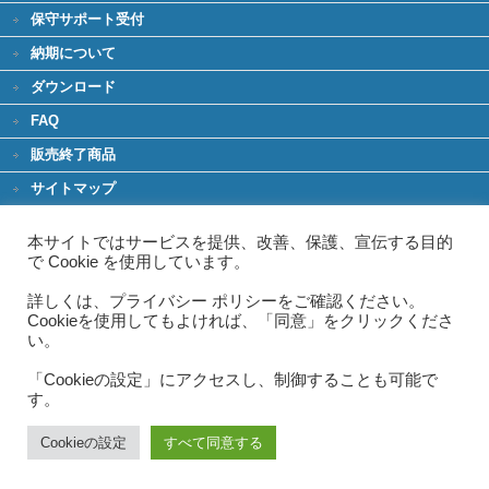
保守サポート受付
納期について
ダウンロード
FAQ
販売終了商品
サイトマップ
環境への取り組み
本サイトではサービスを提供、改善、保護、宣伝する目的
グリーンIT
で Cookie を使用しています。
グリーン購入法
詳しくは、プライバシー ポリシーをご確認ください。
Cookieを使用してもよければ、「同意」をクリックくださ
お問い合わせ
い。
製品のお問い合わせ
「Cookieの設定」にアクセスし、制御することも可能で
す。
修理のお問い合わせ
Cookieの設定
すべて同意する
Copyright ©
A.T.WORKS,Inc.
All Rights Reserved.