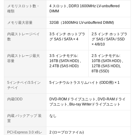
メモリスロット数・
4 スロット, DDR3 1600MHz LV-unbuffered
種類
DIMM
メモリ最大容量
32GB（1600MHz LV-unbuffered DIMM)
内蔵ストレージベイ
3.5 インチ ホットプラ
2.5 インチ ホットプラ
数
グ SAS / SATA × 4
グ SAS / SATA / SSD
× 4/8/10
内蔵ストレージ最大
3.5 インチモデル:
2.5 インチモデル:
容量
16TB (SATA HDD) ,
10TB (SATA HDD) ,
2.4TB (SAS HDD)
12TB (SAS HDD),
8TB (SSD)
5インチベイ/3.5イン
5インチウルトラスリムハイト (ODD用) × 1
チベイ
内蔵ODD
DVD-ROMドライブユニット, DVD-RAMドライ
ブユニット, Blu-ray Writerドライブユニット
内蔵 バックアップ 装
なし
置
PCI-Express 3.0 x8レ
2 (ロープロファイル)