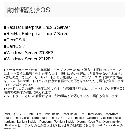
動作確認済OS
■RedHat Enterprise Linux 6 Server
■RedHat Enterprise Linux 7 Server
■CentOS 6
■CentOS 7
■Windows Server 2008R2
■Windows Server 2012R2
●メーカーサポートが無い無償版・オープンソースOS の導入・利用を行なったこと
によりお客様に損害が生じた場合には、弊社はその損害につき責任を負いかねます。
●弊社の窓口ではメーカーサポートが無い無償版・オープンソースOS に関する問合
せ、その他のサポートはついては別途有償にて対応させていただく場合が御座います
のでご相談ください。
●ハードウェアの修理・保守に関しては、当該機種が正式にサポートしている商用OS
環境での動作の範囲に限られます。
●ハードウェアとOSの仕様により一部の機能が対応していない場合も御座います。
Intel、インテル、Intel ロゴ、Intel Inside、Intel Inside ロゴ、Intel Atom、Intel Atom
Inside、Intel Core、Core Inside、Intel vPro、vPro Inside、Celeron、Celeron Inside、
Itanium、Itanium Inside、Pentium、Pentium Inside、Xeon、Xeon Phi、Xeon Inside、
Ultrabook は、アメリカ合衆国および/またはその他の国における Intel Corporation の