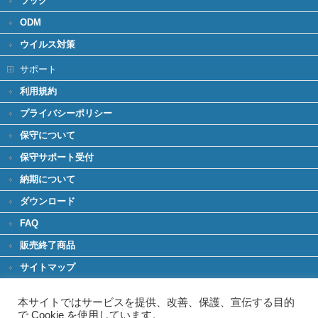
ラック
ODM
ウイルス対策
サポート
利用規約
プライバシーポリシー
保守について
保守サポート受付
納期について
ダウンロード
FAQ
販売終了商品
サイトマップ
環境への取り組み
本サイトではサービスを提供、改善、保護、宣伝する目的
グリーンIT
で Cookie を使用しています。