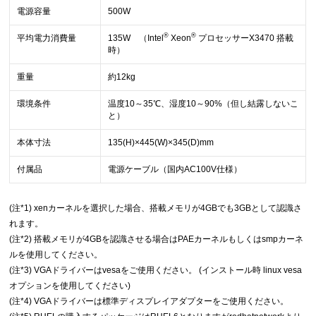
電源容量
500W
®
®
平均電力消費量
135W （Intel
Xeon
プロセッサーX3470 搭載
時）
重量
約12kg
環境条件
温度10～35℃、湿度10～90%（但し結露しないこ
と）
本体寸法
135(H)×445(W)×345(D)mm
付属品
電源ケーブル（国内AC100V仕様）
(注*1) xenカーネルを選択した場合、搭載メモリが4GBでも3GBとして認識さ
れます。
(注*2) 搭載メモリが4GBを認識させる場合はPAEカーネルもしくはsmpカーネ
ルを使用してください。
(注*3) VGAドライバーはvesaをご使用ください。 (インストール時 linux vesa
オプションを使用してください)
(注*4) VGAドライバーは標準ディスプレイアダプターをご使用ください。