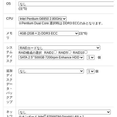
OS
(注*5)
CPU
※Pentium Dual Core 選択時は DDR3 ECCのみとなります。
メモ
(注*6)
リ
シス
テム
RAID構成の選択 RAID1
RAID5
RAID10
ディ
個
スク
追加
個
ディ
スク
デー
タ・
バッ
クア
ップ
ネッ
トワ
®
※オンボード Intel
82566DM Gigabit LAN × 1