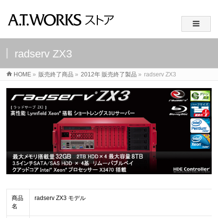
radserv ZX3
HOME
»
販売終了商品
»
2012年 販売終了製品
»
radserv ZX3
商品
radserv ZX3 モデル
名