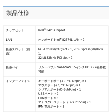
製品仕様
®
チップセット
Intel
3420 Chipset
®
LAN
オンボード
Intel
82574L LAN
× 2
拡張スロット（前
PCI-Express(x16)slot × 1, PCI-Express(x8)slot ×
面）
1,
32 bit 33MHz PCI slot × 2
拡張ベイ
リムーバブル SATA/SAS 3.5インチHDD × 4基搭載
可能
インターフェイス
キーボードポート(ミニDIN6pin) × 1
マウスポート(ミニDIN6pin) × 1
シリアルポート(D-Sub9pin) × 1
USBポート × 2
LANポート × 2
アナログCRTポート（D-Sub15pin) × 1
IPMI専用ポート × 1