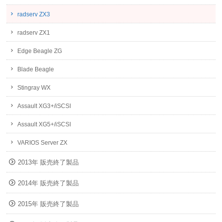
radserv ZX3
radserv ZX1
Edge Beagle ZG
Blade Beagle
Stingray WX
Assault XG3+/iSCSI
Assault XG5+/iSCSI
VARIOS Server ZX
2013年 販売終了製品
2014年 販売終了製品
2015年 販売終了製品