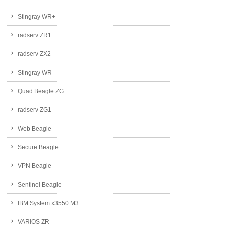
Stingray WR+
radserv ZR1
radserv ZX2
Stingray WR
Quad Beagle ZG
radserv ZG1
Web Beagle
Secure Beagle
VPN Beagle
Sentinel Beagle
IBM System x3550 M3
VARIOS ZR