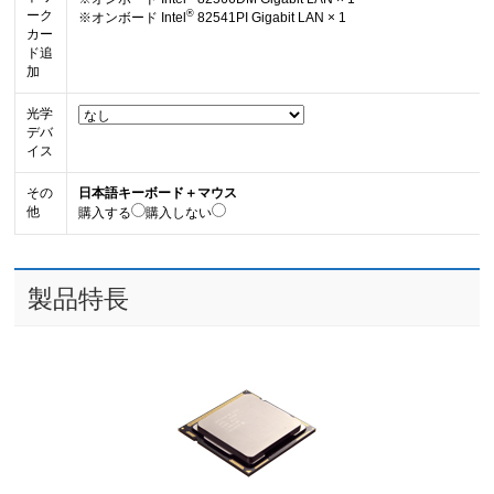
ーク
®
※オンボード Intel
82541PI Gigabit LAN × 1
カー
ド追
加
光学
デバ
イス
その
日本語キーボード＋マウス
他
購入する
購入しない
製品特長