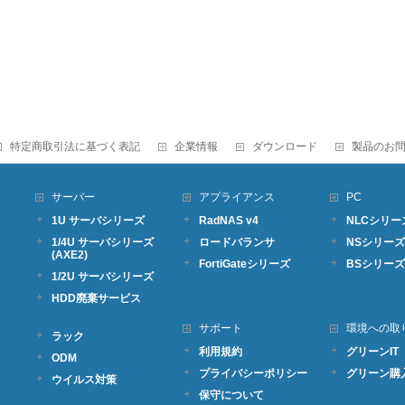
特定商取引法に基づく表記
企業情報
ダウンロード
製品のお
サーバー
アプライアンス
PC
1U サーバシリーズ
RadNAS v4
NLCシリー
1/4U サーバシリーズ
ロードバランサ
NSシリーズ
(AXE2)
FortiGateシリーズ
BSシリーズ
1/2U サーバシリーズ
HDD廃棄サービス
サポート
環境への取
ラック
利用規約
グリーンIT
ODM
プライバシーポリシー
グリーン購
ウイルス対策
保守について