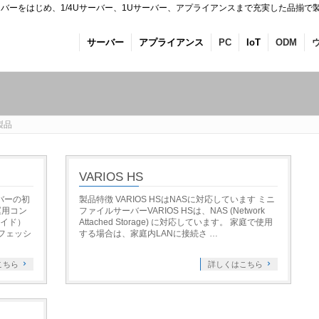
バーをはじめ、1/4Uサーバー、1Uサーバー、アプライアンスまで充実した品揃で
サーバー
アプライアンス
PC
IoT
ODM
製品
VARIOS HS
ーバーの初
製品特徴 VARIOS HSはNASに対応しています ミニ
運用コン
ファイルサーバーVARIOS HSは、NAS (Network
ネイド）
Attached Storage) に対応しています。 家庭で使用
フェッシ
する場合は、家庭内LANに接続さ …
こちら
詳しくはこちら